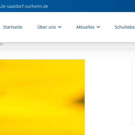
ule-saaldorf-surheim.de
Startseite
Über uns
Aktuelles
Schulleb
2a