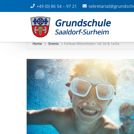
+49 (0) 86 54 – 97 21
sekretariat@grundsch
Home
Events
Freibad Mitterfelden 1d/ 2d & 1a/2a