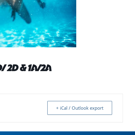
/ 2d & 1a/2a
+ iCal / Outlook export