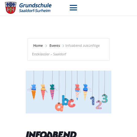
Home
Events
Infoabend zukünftige
Erstklässler – Saaldorf
Infoabend