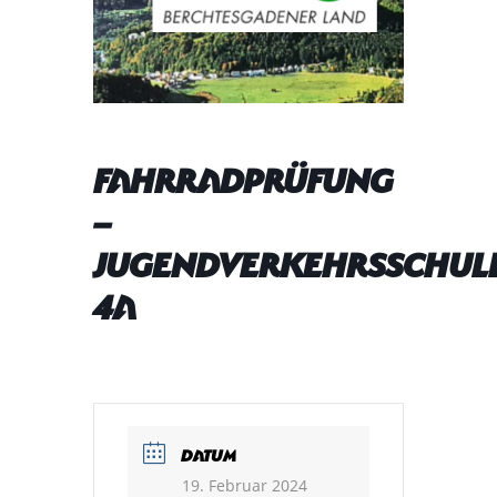
Fahrradprüfung
–
Jugendverkehrsschul
4a
DATUM
19. Februar 2024