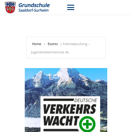
Home
Events
Fahrradprüfung –
Jugendverkehrsschule 4a