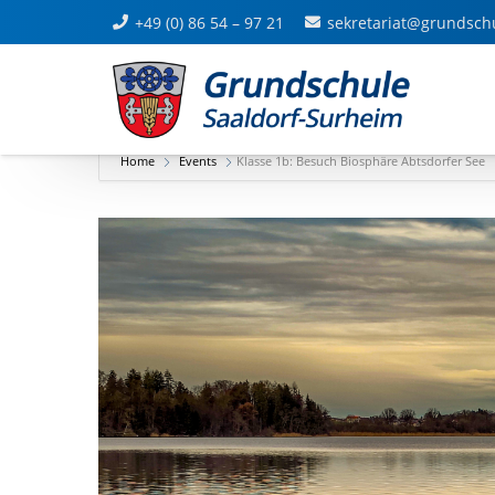
+49 (0) 86 54 – 97 21
sekretariat@grundsch
Home
Events
Klasse 1b: Besuch Biosphäre Abtsdorfer See