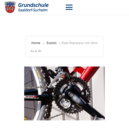
Home
Events
Radl-Reparatur mit Dino
4a & 4b