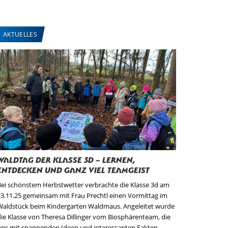
AKTUELLES
Waldtag der Klasse 3d – Lernen,
Entdecken und ganz viel Teamgeist
Bei schönstem Herbstwetter verbrachte die Klasse 3d am
13.11.25 gemeinsam mit Frau Prechtl einen Vormittag im
Waldstück beim Kindergarten Waldmaus. Angeleitet wurde
die Klasse von Theresa Dillinger vom Biosphärenteam, die
uns mit spannenden Ideen und interessanten Fakten