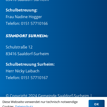
Schulbetreuung:
Frau Nadine Hogger
Telefon:
0151 57710166
Standort Surheim:
Schulstraße 12
83416 Saaldorf-Surheim
Schulbetreuung Surheim:
Herr Nicky Laibach
Telefon:
0151 57710167
© Copyright 2024 Gemeinde Saaldorf-Surheim |
Diese Webseite verwendet nur technisch notwendige
Impressum
|
Datenschutz
OK
Cookies.
Datenschutz